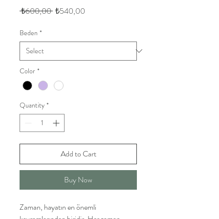
Regular
Sale
 ₺600,00 
₺540,00
Price
Price
Beden
*
Color
*
Quantity
*
Add to Cart
Buy Now
Zaman, hayatın en önemli 
kavramlarından biridir. Her zaman, 