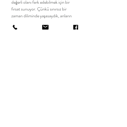
değerli olanı fark edebilmek için bir 
fırsat sunuyor. Çünkü sınırsız bir 
zaman diliminde yaşasaydık, anların 
kıymetini anlamamız zor olurdu. İşte bu 
nedenle sıcaklığın geçici olması, ona 
daha dikkatli bakmamızı sağlar. Onun 
bir yansıması gibidir; o anının iyi 
durumda olması, yaşam süresinin tam 
olarak ayrılmasıdır