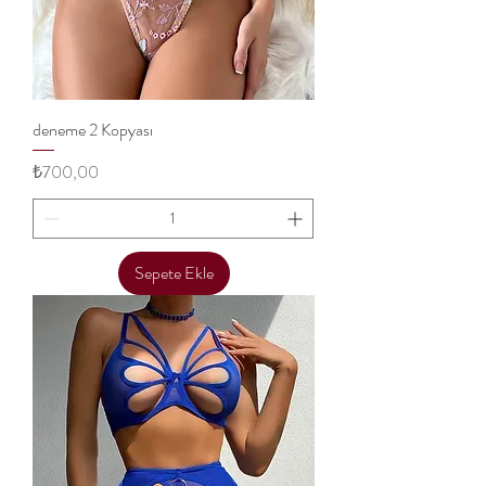
deneme 2 Kopyası
Price
₺700,00
Sepete Ekle