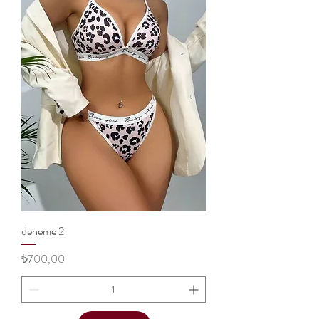
deneme 2
Price
₺700,00