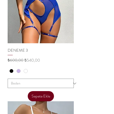
DENEME 3
Regular Price
Sale Price
₺600,00
₺540,00
Sepete Ekle